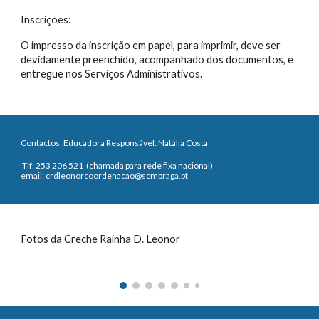
Inscrições:
O impresso da inscrição em papel, para imprimir, deve ser
devidamente preenchido, acompanhado dos documentos, e
entregue nos Serviços Administrativos.
Contactos: Educadora Responsável:
Natália Costa
Tlf: 253 206 521 (chamada para rede fixa nacional)
email:
crdleonorcoordenacao
@scmbraga.pt
Fotos da Creche Rainha D. Leonor